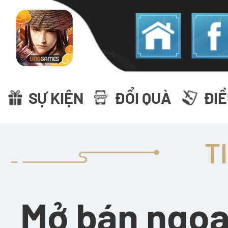
SỰ KIỆN
ĐỔI QUÀ
ĐI
T
Mở bán ngoạ