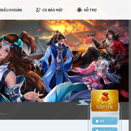
ĐIỀU KHOẢN
CS BẢO MẬT
HỖ TRỢ