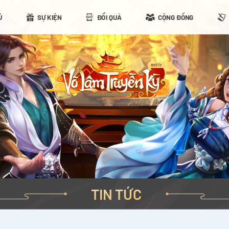
Ủ
SỰ KIỆN
ĐỔI QUÀ
CỘNG ĐỒNG
TIN TỨC