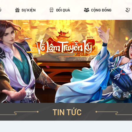
Ủ
SỰ KIỆN
ĐỔI QUÀ
CỘNG ĐỒNG
TIN TỨC