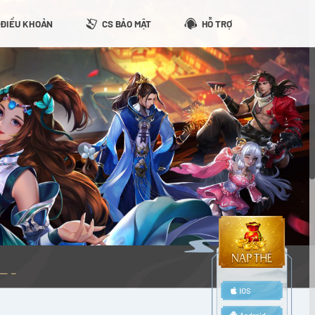
ĐIỀU KHOẢN
CS BẢO MẬT
HỖ TRỢ