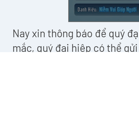
Nay xin thông báo để quý đạ
mắc, quý đại hiệp có thể gử
Khách Hàng trong game
hoặ
558
để được giải đáp sớm nh