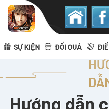
SỰ KIỆN
ĐỔI QUÀ
ĐI
HƯ
DẪ
Hướng dẫn c