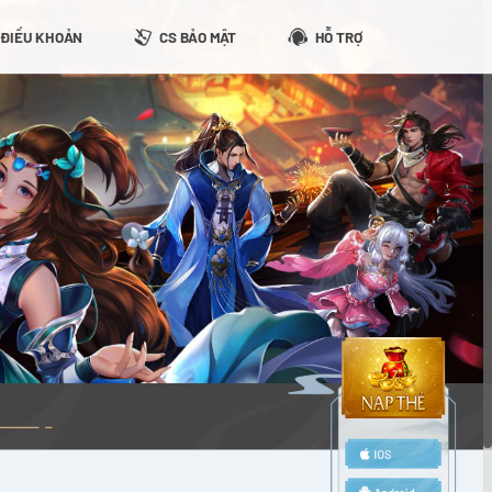
ĐIỀU KHOẢN
CS BẢO MẬT
HỖ TRỢ