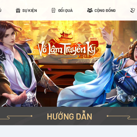
Ủ
SỰ KIỆN
ĐỔI QUÀ
CỘNG ĐỒNG
HƯỚNG DẪN