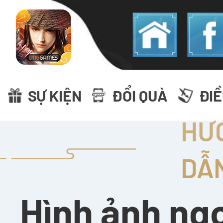
SỰ KIỆN
ĐỔI QUÀ
ĐI
HƯ
DẪ
Hình ảnh ngo