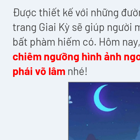
Được thiết kế với những đườn
trang Giai Kỳ sẽ giúp người m
bất phàm hiếm có. Hôm nay,
chiêm ngưỡng hình ảnh ngo
phái võ lâm
nhé!