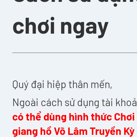
chơi ngay
Quý đại hiệp thân mến,
Ngoài cách sử dụng tài khoả
có thể dùng hình thức Chơi
giang hồ Võ Lâm Truyền Kỳ