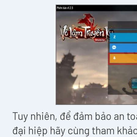
Tuy nhiên, để đảm bảo an to
đại hiệp hãy cùng tham khả