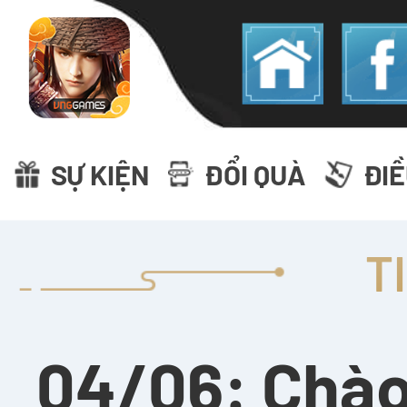
SỰ KIỆN
ĐỔI QUÀ
ĐI
T
04/06: Chào