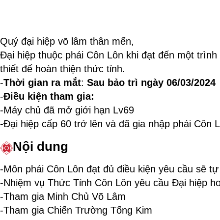
Quý đại hiệp võ lâm thân mến,
Đại hiệp thuộc phái Côn Lôn khi đạt đến một trình
thiết để hoàn thiện thức tỉnh.
Thời gian ra mắt
:
Sau bảo trì ngày 06/03/2024
Điều kiện tham gia:
Máy chủ đã mở giới hạn Lv69
Đại hiệp cấp 60 trở lên và đã gia nhập phái Côn 
Nội dung
Môn phái Côn Lôn đạt đủ điều kiện yêu cầu sẽ t
Nhiệm vụ Thức Tỉnh Côn Lôn yêu cầu Đại hiệp ho
Tham gia Minh Chủ Võ Lâm
Tham gia Chiến Trường Tống Kim