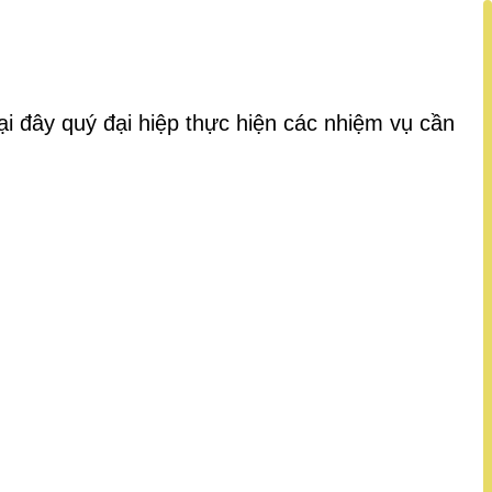
ại đây quý đại hiệp thực hiện các nhiệm vụ cần