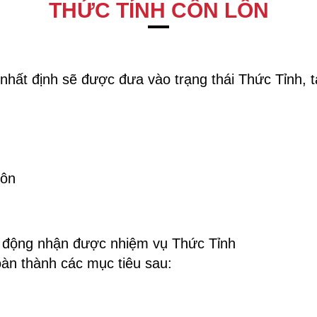
THỨC TỈNH CÔN LÔN
 nhất định sẽ được đưa vào trạng thái Thức Tỉnh, t
Lôn
ự động nhận được nhiệm vụ Thức Tỉnh
àn thành các mục tiêu sau: